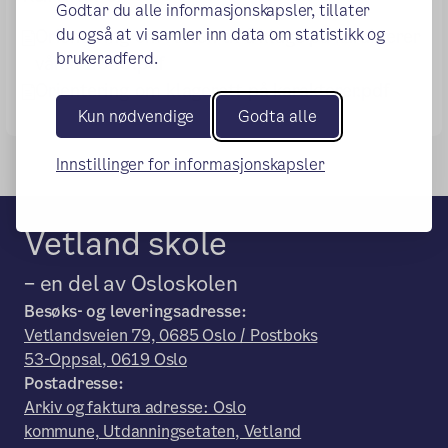
Godtar du alle informasjonskapsler, tillater
du også at vi samler inn data om statistikk og
Orientering om retten til å klage på karakterer
brukeradferd.
våren 2020.pdf
Orientering om klagerett på karakterer.pdf
Kun nødvendige
Godta alle
Innstillinger for informasjonskapsler
Vetland skole
– en del av Osloskolen
Besøks- og leveringsadresse:
Vetlandsveien 79, 0685 Oslo / Postboks
53-Oppsal, 0619 Oslo
Postadresse:
Arkiv og faktura adresse: Oslo
kommune, Utdanningsetaten, Vetland