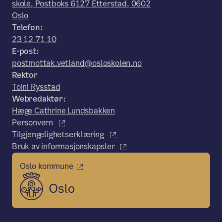
skole, Postboks 6127 Etterstad, 0602
Oslo
Telefon:
23 12 71 10
E-post:
postmottak.vetland@osloskolen.no
Rektor
Toini Rysstad
Webredaktør:
Hæge Cathrine Lundsbakken
Personvern
Tilgjengelighetserklæring
Bruk av informasjonskapsler
Oslo kommune