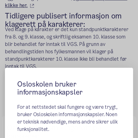
(ekstern lenke)
klikke her.
Tidligere publisert informasjon om
klagerett på karakterer:
Ved klage på karakter er det kun standpunktkarakterer
fra 8. og 9. klasse, og skriftlig eksamen 10. klasse som
blir behandlet før inntak til VGS. På grunn av
behandlingstiden hos fylkesmannen vil klager på
standpunktkarakterer 10. klasse ikke bli behandlet før
inntak til VGS.
Osloskolen bruker
Publisert:
07.04.2015
Endret:
13.11.2025
informasjonskapsler
For at nettstedet skal fungere og være trygt,
bruker Osloskolen informasjonskapsler. Noen
er teknisk nødvendige, mens andre sikrer ulik
Orientering om klagerett på
funksjonalitet.
karakerer