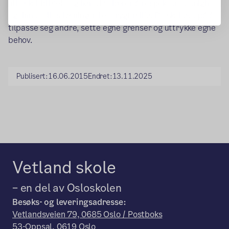
alle skal bli sett og hørt. De lærer å respektere uenighet
og finne felles løsninger i et trygt miljø. De skal øve på å
tilpasse seg andre, sette egne grenser og uttrykke egne
behov.
Publisert:
16.06.2015
Endret:
13.11.2025
Vetland skole
– en del av Osloskolen
Besøks- og leveringsadresse:
Vetlandsveien 79, 0685 Oslo / Postboks
53-Oppsal, 0619 Oslo