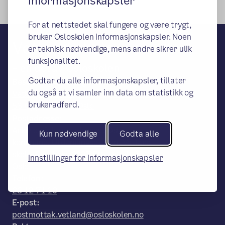
informasjonskapsler
For at nettstedet skal fungere og være trygt,
bruker Osloskolen informasjonskapsler. Noen
Vetland skole
er teknisk nødvendige, mens andre sikrer ulik
funksjonalitet.
– en del av Osloskolen
Godtar du alle informasjonskapsler, tillater
Besøks- og leveringsadresse:
du også at vi samler inn data om statistikk og
Vetlandsveien 79, 0685 Oslo / Postboks
brukeradferd.
53-Oppsal, 0619 Oslo
Postadresse:
Arkiv og faktura adresse: Oslo
Kun nødvendige
Godta alle
kommune, Utdanningsetaten, Vetland
skole, Postboks 6127 Etterstad, 0602
Innstillinger for informasjonskapsler
Oslo
Telefon:
23 12 71 10
E-post:
postmottak.vetland@osloskolen.no