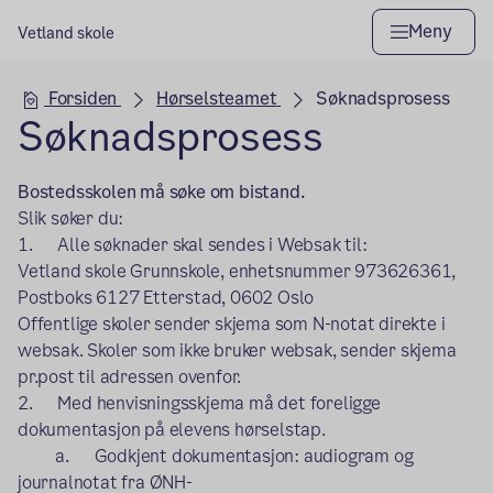
Meny
Vetland skole
Hovedseksjon
Forsiden
Hørselsteamet
Søknadsprosess
Søknadsprosess
Bostedsskolen må søke om bistand.
Slik søker du:
1. Alle søknader skal sendes i Websak til:
Vetland skole Grunnskole, enhetsnummer 973626361,
Postboks 6127 Etterstad, 0602 Oslo
Offentlige skoler sender skjema som N-notat direkte i
websak. Skoler som ikke bruker websak, sender skjema
pr.post til adressen ovenfor.
2. Med henvisningsskjema må det foreligge
dokumentasjon på elevens hørselstap.
a. Godkjent dokumentasjon: audiogram og
journalnotat fra ØNH-