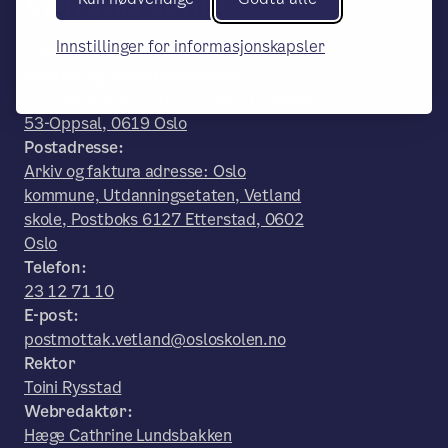
Vetland skole
– en del av Osloskolen
Innstillinger for informasjonskapsler
Besøks- og leveringsadresse:
Vetlandsveien 79, 0685 Oslo / Postboks
53-Oppsal, 0619 Oslo
Postadresse:
Arkiv og faktura adresse: Oslo
kommune, Utdanningsetaten, Vetland
skole, Postboks 6127 Etterstad, 0602
Oslo
Telefon:
23 12 71 10
E-post:
postmottak.vetland@osloskolen.no
Rektor
Toini Rysstad
Webredaktør:
Hæge Cathrine Lundsbakken