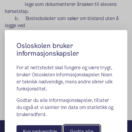
lege som dokumenterer årsaken til elevens
hørselstap.
b. Bostedsskoler som søker om bistand uten å
legge ved
dokumentasjon på elevens hørselstap vil få
avslag på søknaden
Osloskolen bruker
med beskjed om å innhente dokumentasjon.
informasjonskapsler
3.
Lenke til henvisningsskjema
- Word
Lenke til henvisningsskjema
- PDF
For at nettstedet skal fungere og være trygt,
bruker Osloskolen informasjonskapsler. Noen
er teknisk nødvendige, mens andre sikrer ulik
Publisert:
23.04.2020
Endret:
03.02.2026
funksjonalitet.
Godtar du alle informasjonskapsler, tillater
du også at vi samler inn data om statistikk og
brukeradferd.
Kun nødvendige
Godta alle